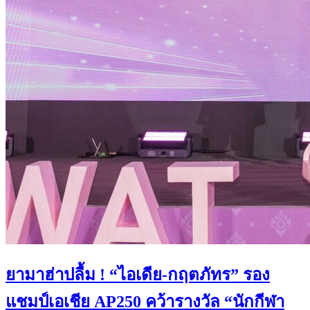
ยามาฮ่าปลื้ม ! “ไอเดีย-กฤตภัทร” รอง
แชมป์เอเชีย AP250 คว้ารางวัล “นักกีฬา